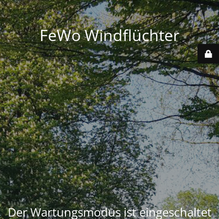
FeWo Windflüchter
Der Wartungsmodus ist eingeschaltet